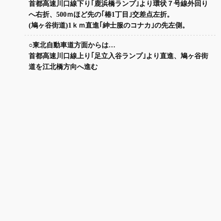
首都高速川口線下り｢鹿浜橋ランプ｣より環状７号線外回り
へ右折、500ｍほど先の｢椿1丁目｣交差点左折。
(鳩ヶ谷街道)1ｋｍ直進｢紳士服のコナカ｣の先左側。
○東北自動車道方面からは…
首都高速川口線上り｢足立入谷ランプ｣より直進、鳩ヶ谷街
道を江北橋方向へ進む