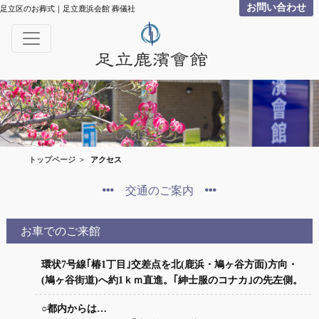
お問い合わせ
足立区のお葬式｜足立鹿浜会館 葬儀社
トップページ
>
アクセス
交通のご案内
お車でのご来館
環状7号線｢椿1丁目｣交差点を北(鹿浜・鳩ヶ谷方面)方向・
(鳩ヶ谷街道)へ約1ｋｍ直進。｢紳士服のコナカ｣の先左側。
○都内からは…