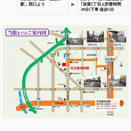
駅」西口より
｢
加賀1丁目
｣(所要時間
20分)下車 徒歩1分