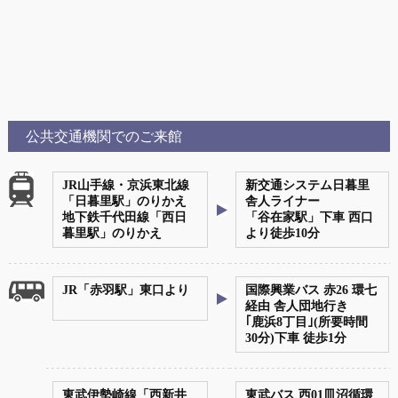
公共交通機関でのご来館
JR山手線・京浜東北線
新交通システム日暮里
「日暮里駅」のりかえ
舎人ライナー
地下鉄千代田線「西日
「
谷在家駅
」下車 西口
暮里駅」のりかえ
より徒歩10分
JR「赤羽駅」東口より
国際興業バス 赤26 環七
経由 舎人団地行き
｢
鹿浜8丁目
｣(所要時間
30分)下車 徒歩1分
東武伊勢崎線「西新井
東武バス 西01皿沼循環